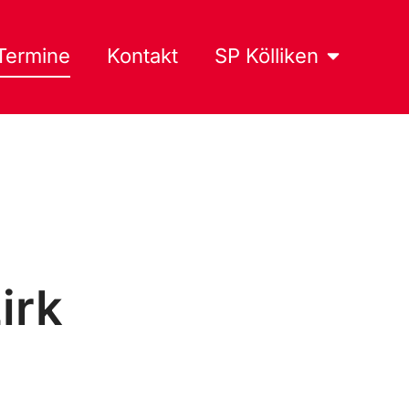
Termine
Kontakt
SP Kölliken
irk